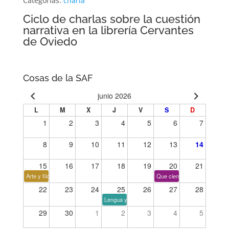
Categorías:
charla
Ciclo de charlas sobre la cuestión
narrativa en la librería Cervantes
de Oviedo
Cosas de la SAF
junio 2026
L
M
X
J
V
S
D
1
2
3
4
5
6
7
8
9
10
11
12
13
14
15
16
17
18
19
20
21
Arte y filosofía
Que cien años no es nada
22
23
24
25
26
27
28
Lengua y tiempo
29
30
1
2
3
4
5