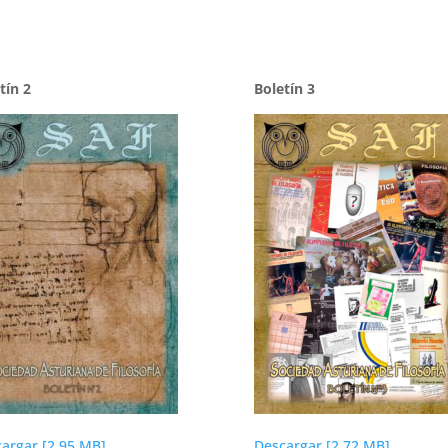
tín 2
Boletín 3
argar [2.95 MB]
Descargar [2.72 MB]