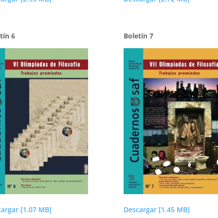
tín 6
Boletín 7
argar [1.07 MB]
Descargar [1.45 MB]