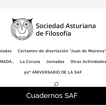
piadas
Certamen de disertación “Juan de Mairena
 NADA…
La Coruxa
Jornadas
Otras Actividade
50º ANIVERSARIO DE LA SAF
Cuadernos SAF