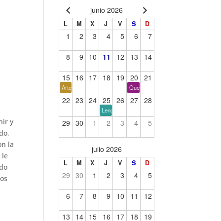
junio 2026
L
M
X
J
V
S
D
1
2
3
4
5
6
7
8
9
10
11
12
13
14
15
16
17
18
19
20
21
Arte y filosofía
Que cien años no es nada
22
23
24
25
26
27
28
Lengua y tiempo
nir y
29
30
1
2
3
4
5
do,
on la
julio 2026
 le
L
M
X
J
V
S
D
ado
29
30
1
2
3
4
5
los
6
7
8
9
10
11
12
13
14
15
16
17
18
19