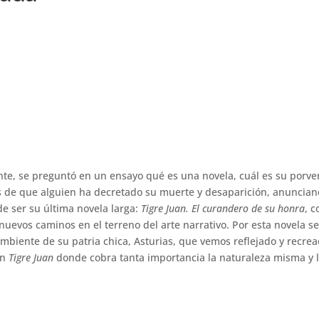
ante, se preguntó en un ensayo qué es una novela, cuál es su porve
os de que alguien ha decretado su muerte y desaparición, anuncian
de ser su última novela larga:
Tigre Juan. El curandero de su honra
, c
nuevos caminos en el terreno del arte narrativo. Por esta novela se
ambiente de su patria chica, Asturias, que vemos reflejado y recre
en
Tigre Juan
donde cobra tanta importancia la naturaleza misma y 