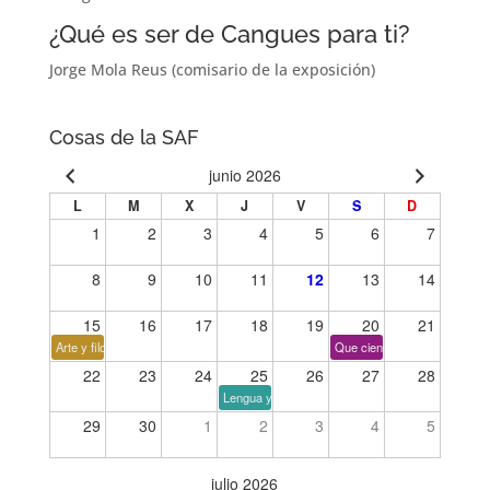
¿Qué es ser de Cangues para ti?
Jorge Mola Reus (comisario de la exposición)
Cosas de la SAF
junio 2026
L
M
X
J
V
S
D
1
2
3
4
5
6
7
8
9
10
11
12
13
14
15
16
17
18
19
20
21
Arte y filosofía
Que cien años no es nada
22
23
24
25
26
27
28
Lengua y tiempo
29
30
1
2
3
4
5
julio 2026